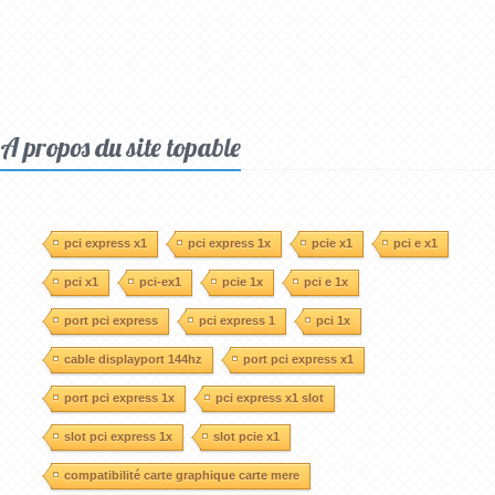
A propos du site topable
pci express x1
pci express 1x
pcie x1
pci e x1
pci x1
pci-ex1
pcie 1x
pci e 1x
port pci express
pci express 1
pci 1x
cable displayport 144hz
port pci express x1
port pci express 1x
pci express x1 slot
slot pci express 1x
slot pcie x1
compatibilité carte graphique carte mere