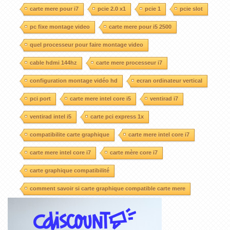
carte mere pour i7
pcie 2.0 x1
pcie 1
pcie slot
pc fixe montage video
carte mere pour i5 2500
quel processeur pour faire montage video
cable hdmi 144hz
carte mere processeur i7
configuration montage vidéo hd
ecran ordinateur vertical
pci port
carte mere intel core i5
ventirad i7
ventirad intel i5
carte pci express 1x
compatibilite carte graphique
carte mere intel core i7
carte mere intel core i7
carte mère core i7
carte graphique compatibilité
comment savoir si carte graphique compatible carte mere