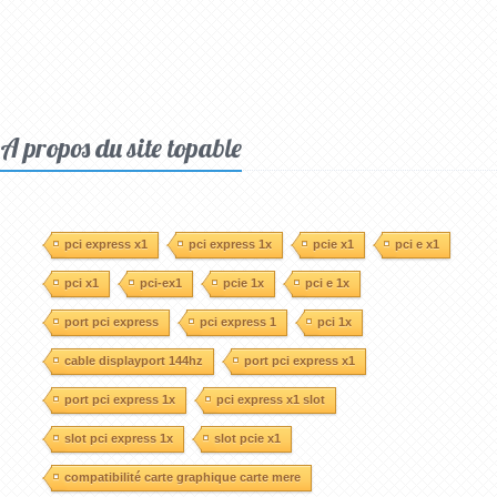
A propos du site topable
pci express x1
pci express 1x
pcie x1
pci e x1
pci x1
pci-ex1
pcie 1x
pci e 1x
port pci express
pci express 1
pci 1x
cable displayport 144hz
port pci express x1
port pci express 1x
pci express x1 slot
slot pci express 1x
slot pcie x1
compatibilité carte graphique carte mere