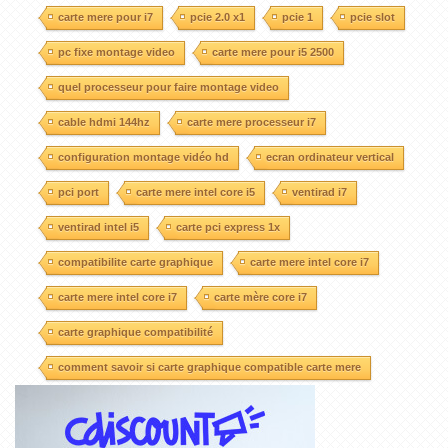
carte mere pour i7
pcie 2.0 x1
pcie 1
pcie slot
pc fixe montage video
carte mere pour i5 2500
quel processeur pour faire montage video
cable hdmi 144hz
carte mere processeur i7
configuration montage vidéo hd
ecran ordinateur vertical
pci port
carte mere intel core i5
ventirad i7
ventirad intel i5
carte pci express 1x
compatibilite carte graphique
carte mere intel core i7
carte mere intel core i7
carte mère core i7
carte graphique compatibilité
comment savoir si carte graphique compatible carte mere