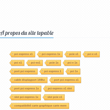
A propos du site topable
pci express x1
pci express 1x
pcie x1
pci e x1
pci x1
pci-ex1
pcie 1x
pci e 1x
port pci express
pci express 1
pci 1x
cable displayport 144hz
port pci express x1
port pci express 1x
pci express x1 slot
slot pci express 1x
slot pcie x1
compatibilité carte graphique carte mere