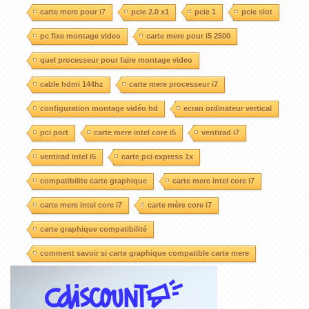
carte mere pour i7
pcie 2.0 x1
pcie 1
pcie slot
pc fixe montage video
carte mere pour i5 2500
quel processeur pour faire montage video
cable hdmi 144hz
carte mere processeur i7
configuration montage vidéo hd
ecran ordinateur vertical
pci port
carte mere intel core i5
ventirad i7
ventirad intel i5
carte pci express 1x
compatibilite carte graphique
carte mere intel core i7
carte mere intel core i7
carte mère core i7
carte graphique compatibilité
comment savoir si carte graphique compatible carte mere