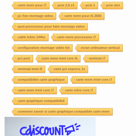
carte mere pour i7
pcie 2.0 x1
pcie 1
pcie slot
pc fixe montage video
carte mere pour i5 2500
quel processeur pour faire montage video
cable hdmi 144hz
carte mere processeur i7
configuration montage vidéo hd
ecran ordinateur vertical
pci port
carte mere intel core i5
ventirad i7
ventirad intel i5
carte pci express 1x
compatibilite carte graphique
carte mere intel core i7
carte mere intel core i7
carte mère core i7
carte graphique compatibilité
comment savoir si carte graphique compatible carte mere