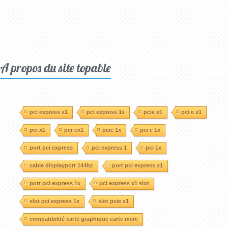
A propos du site topable
pci express x1
pci express 1x
pcie x1
pci e x1
pci x1
pci-ex1
pcie 1x
pci e 1x
port pci express
pci express 1
pci 1x
cable displayport 144hz
port pci express x1
port pci express 1x
pci express x1 slot
slot pci express 1x
slot pcie x1
compatibilité carte graphique carte mere